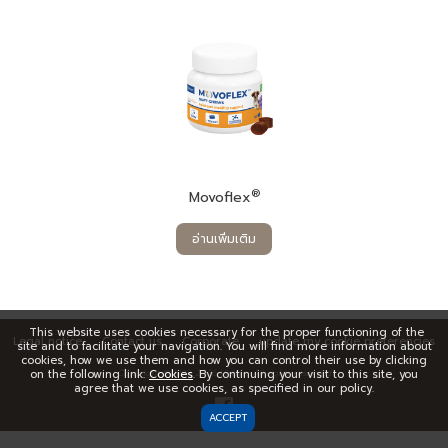
®
Movoflex
อ่านเพิ่มเติม
This website uses cookies necessary for the proper functioning of the
Legal notice
Contact us
Corporate
update my cookie preferencies
site and to facilitate your navigation. You will find more information about
cookies, how we use them and how you can control their use by clicking
on the following link:
Copyright © 1999,
Cookies
. By continuing your visit to this site, you
2026
Virbac. All rights reserved
agree that we use cookies, as specified in our policy.
ACCEPT