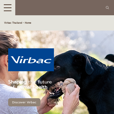
Virbac Thailand - Home
Shaping
the future
of
animal health
Discover Virbac