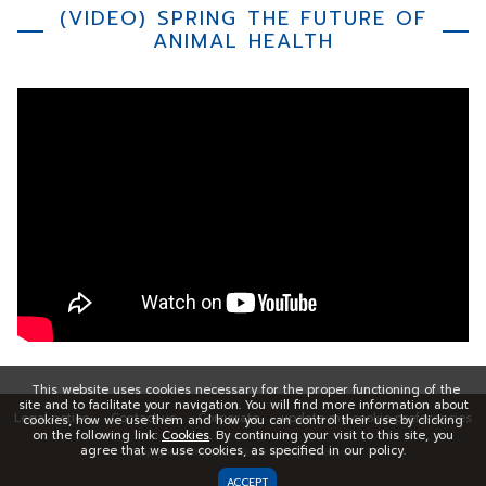
(VIDEO) SPRING THE FUTURE OF
ANIMAL HEALTH
This website uses cookies necessary for the proper functioning of the
site and to facilitate your navigation. You will find more information about
Legal notice
Contact us
Corporate
update my cookie preferencies
cookies, how we use them and how you can control their use by clicking
on the following link:
Cookies
. By continuing your visit to this site, you
agree that we use cookies, as specified in our policy.
Copyright © 1999,
2026
Virbac. All rights reserved
ACCEPT