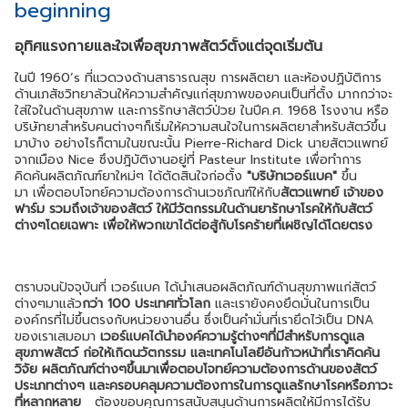
beginning
อุทิศแรงกายและใจเพื่อสุขภาพสัตว์ตั้งแต่จุดเริ่มต้น
ในปี 1960’s ที่แวดวงด้านสาธารณสุข การผลิตยา และห้องปฏิบัติการ
ด้านเภสัชวิทยาล้วนให้ความสำคัญแก่สุขภาพของคนเป็นที่ตั้ง มากกว่าจะ
ใส่ใจในด้านสุขภาพ และการรักษาสัตว์ป่วย ในปีค.ศ. 1968 โรงงาน หรือ
บริษัทยาสำหรับคนต่างๆก็เริ่มให้ความสนใจในการผลิตยาสำหรับสัตว์ขึ้น
มาบ้าง อย่างไรก็ตามในขณะนั้น Pierre-Richard Dick นายสัตวแพทย์
จากเมือง Nice ซึงปฎิบัติงานอยู่ที่ Pasteur Institute เพื่อทำการ
คิดค้นผลิตภัณฑ์ยาใหม่ๆ ได้ตัดสินใจก่อตั้ง
"บริษัทเวอร์แบค"
ขึ้น
มา เพื่อตอบโจทย์ความต้องการด้านเวชภัณฑ์ให้กับ
สัตวแพทย์ เจ้าของ
ฟาร์ม รวมถึงเจ้าของสัตว์ ให้มีวัตกรรมในด้านยารักษาโรคให้กับสัตว์
ต่างๆโดยเฉพาะ เพื่อให้พวกเขาได้ต่อสู้กับโรคร้ายที่เผชิญได้โดยตรง
ตราบจนปัจจุบันที่ เวอร์แบค ได้นำเสนอผลิตภัณฑ์ด้านสุขภาพแก่สัตว์
ต่างๆมาแล้ว
กว่า 100 ประเทศทั่วโลก
และเรายังคงยึดมั่นในการเป็น
องค์กรที่ไม่ขึ้นตรงกับหน่วยงานอื่น ซึ่งเป็นคำมั่นที่เรายึดไว้เป็น DNA
ของเราเสมอมา
เวอร์แบคได้นำองค์ความรู้ต่างๆที่มีสำหรับการดูแล
สุขภาพสัตว์ ก่อให้เกิดนวัตกรรม และเทคโนโลยีอันก้าวหน้าที่เราคิดค้น
วิจัย ผลิตภัณฑ์ต่างๆขึ้นมาเพื่อตอบโจทย์ความต้องการด้านของสัตว์
ประเภทต่างๆ และครอบคลุมความต้องการในการดูแลรักษาโรคหรือภาวะ
ที่หลากหลาย
ต้องขอบคุณการสนับสนุนด้านการผลิตให้มีการได้รับ