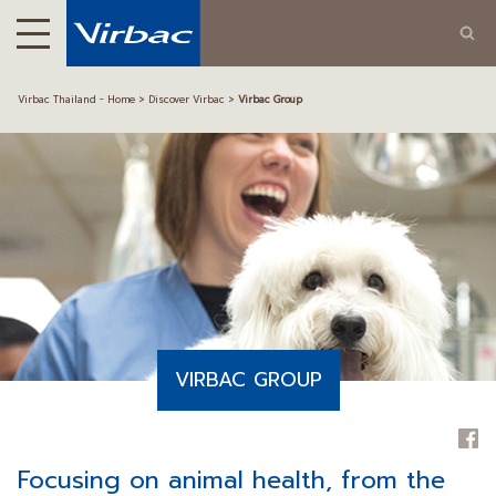
Virbac Thailand - Home
Discover Virbac
Virbac Group
VIRBAC GROUP
Focusing on animal health, from the